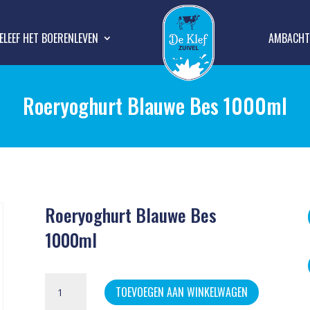
ELEEF HET BOERENLEVEN
AMBACHTE
Roeryoghurt Blauwe Bes 1000ml
Roeryoghurt Blauwe Bes
1000ml
Roeryoghurt
TOEVOEGEN AAN WINKELWAGEN
Blauwe