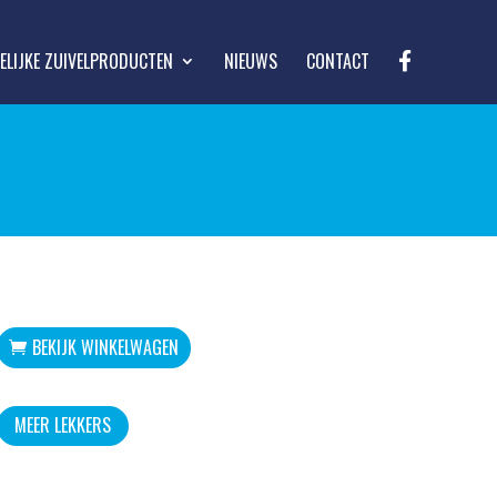
F
LIJKE ZUIVELPRODUCTEN
NIEUWS
CONTACT
A
C
E
B
O
O
K
BEKIJK WINKELWAGEN
MEER LEKKERS