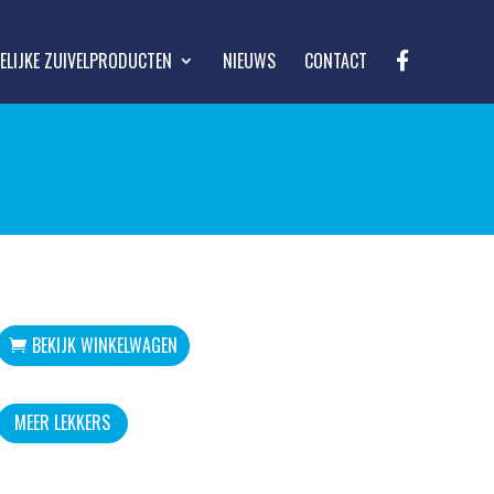
F
LIJKE ZUIVELPRODUCTEN
NIEUWS
CONTACT
A
C
E
B
O
O
K
BEKIJK WINKELWAGEN
MEER LEKKERS