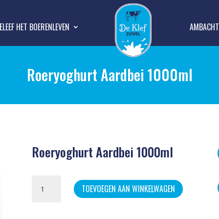
ELEEF HET BOERENLEVEN
AMBACHTE
Roeryoghurt Aardbei 1000ml
Roeryoghurt Aardbei 1000ml
Roeryoghurt
TOEVOEGEN AAN WINKELWAGEN
Aardbei
1000ml