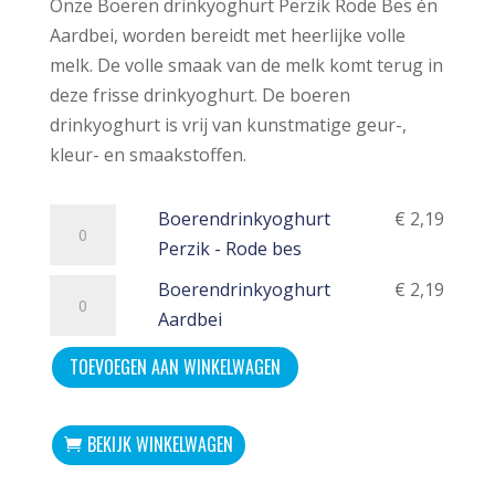
Onze Boeren drinkyoghurt Perzik Rode Bes én
Aardbei, worden bereidt met heerlijke volle
melk. De volle smaak van de melk komt terug in
deze frisse drinkyoghurt. De boeren
drinkyoghurt is vrij van kunstmatige geur-,
kleur- en smaakstoffen.
Boerendrinkyoghurt
Boerendrinkyoghurt
€
2,19
Perzik
Perzik - Rode bes
-
Boerendrinkyoghurt
Boerendrinkyoghurt
€
2,19
Rode
Aardbei
Aardbei
bes
aantal
TOEVOEGEN AAN WINKELWAGEN
aantal
BEKIJK WINKELWAGEN